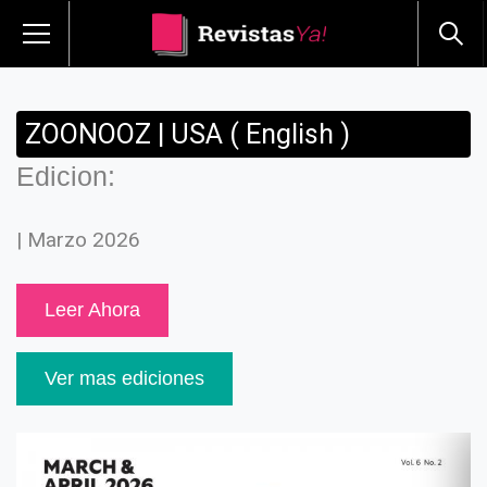
ZOONOOZ | USA ( English )
Edicion:
| Marzo 2026
Leer Ahora
Ver mas ediciones