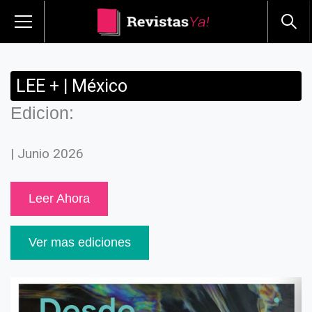
LEE + | México
Edicion:
| Junio 2026
Leer Ahora
Ver mas ediciones