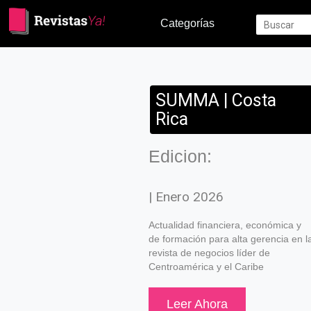
Categorías
SUMMA | Costa
Rica
Edicion:
| Enero 2026
Actualidad financiera, económica y
de formación para alta gerencia en l
revista de negocios líder de
Centroamérica y el Caribe
Leer Ahora